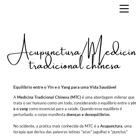
Acupunctura/Medicin
tradicional chinesa
Equilíbrio entre o Yin e o Yang para uma Vida Saudável
A
Medicina Tradicional Chinesa (MTC)
é uma abordagem milenar que
trata o ser humano como um todo, considerando o equilíbrio entre o
yi
e o yang
como essencial para a saúde. Quando esse equilíbrio é
perturbado, o corpo manifesta
doenças e desequilíbrios
.
No ocidente, a prática mais conhecida da MTC é a
Acupunctura
, uma
terapia que deriva das palavras latinas "acus" (agulha) e "punctus"