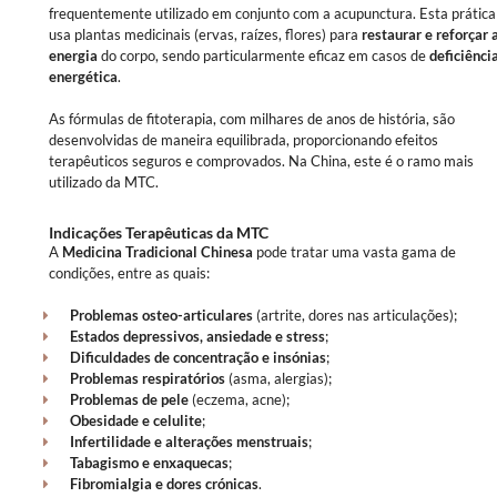
frequentemente utilizado em conjunto com a acupunctura. Esta prática
usa plantas medicinais (ervas, raízes, flores) para
restaurar e reforçar 
energia
do corpo, sendo particularmente eficaz em casos de
deficiênci
energética
.
As fórmulas de fitoterapia, com milhares de anos de história, são
desenvolvidas de maneira equilibrada, proporcionando efeitos
terapêuticos seguros e comprovados. Na China, este é o ramo mais
utilizado da MTC.
Indicações Terapêuticas da MTC
A
Medicina Tradicional Chinesa
pode tratar uma vasta gama de
condições, entre as quais:
Problemas osteo-articulares
(artrite, dores nas articulações);
Estados depressivos, ansiedade e stress
;
Dificuldades de concentração e insónias
;
Problemas respiratórios
(asma, alergias);
Problemas de pele
(eczema, acne);
Obesidade e celulite
;
Infertilidade e alterações menstruais
;
Tabagismo e enxaquecas
;
Fibromialgia e dores crónicas
.