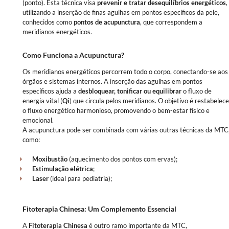
(ponto). Esta técnica visa
prevenir e tratar desequilíbrios energéticos
,
utilizando a inserção de finas agulhas em pontos específicos da pele,
conhecidos como
pontos de acupunctura
, que correspondem a
meridianos energéticos.
Como Funciona a Acupunctura?
Os meridianos energéticos percorrem todo o corpo, conectando-se aos
órgãos e sistemas internos. A inserção das agulhas em pontos
específicos ajuda a
desbloquear, tonificar ou equilibrar
o fluxo de
energia vital (
Qi
) que circula pelos meridianos. O objetivo é restabelece
o fluxo energético harmonioso, promovendo o bem-estar físico e
emocional.
A acupunctura pode ser combinada com várias outras técnicas da MTC
como:
Moxibustão
(aquecimento dos pontos com ervas);
Estimulação elétrica
;
Laser
(ideal para pediatria);
Fitoterapia Chinesa: Um Complemento Essencial
A
Fitoterapia Chinesa
é outro ramo importante da MTC,